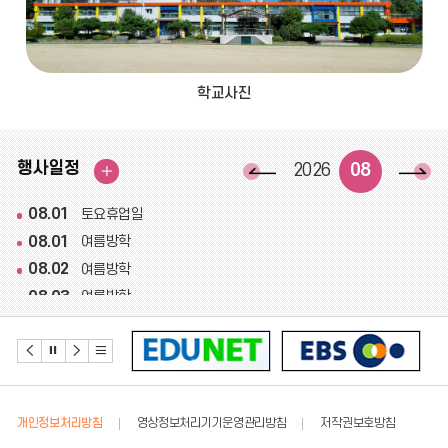
학교사진
이
다
전
음
행사일정
08
2026
행
달
달
사
일
08.01
토요휴업일
정
08.01
더
여름방학
보
08.02
여름방학
기
08.03
여름방학
08.04
여름방학
08.05
여름방학
08.06
여름방학
08.07
여름방학
개인정보처리방침
영상정보처리기기운영관리방침
저작권보호방침
08.08
여름방학