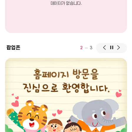
더
데이터가 없습니다.
보
기
팝
팝
팝
팝업존
2
3
업
업
업
존
존
존
이
다
정
전
음
지