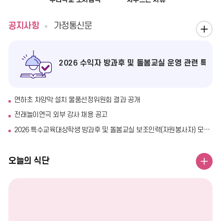
공
공지사항
가정통신문
공
지
지
사
사
항
2026 수익자 방과후 및 돌봄교실 운영 관련 특
항
더
보
연하초 차양막 설치 물품선정위원회 결과 공개
기
전래놀이연극 외부 강사 채용 공고
2026 특수교육대상학생 방과후 및 돌봄교실 보조인력(자원봉사자) 모집(5차)
오늘의 식단
오
늘
의
식
단