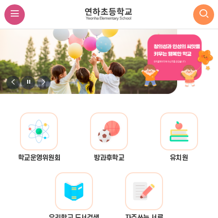
비
비
비
주
주
주
얼
얼
얼
이
정
다
전
지
음
학교운영위원회
방과후학교
유치원
우리학교 도서검색
자주쓰는 서류