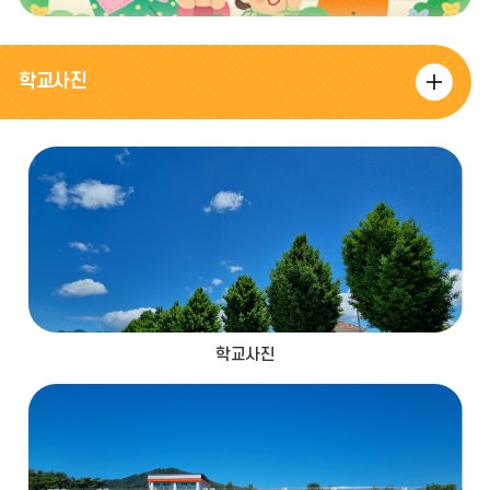
학교사진
학
교
사
진
더
보
기
학교사진